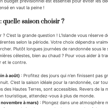
un budget prévisionnel est essentiel pour éviter les 
nsé en vaut la peine !
: quelle saison choisir ?
er ? C’est la grande question ! L’Islande vous réserve
férentes selon la période. Votre choix dépendra vrai
cher. Plutôt longues journées de randonnée sous le s
ières célestes, bien au chaud ? Pour vous aider à tra
 et le contre.
uin à août)
: Profitez des jours qui n’en finissent pas 
inuit. C’est la saison idéale pour la randonnée, car tou
 des Hautes Terres, sont accessibles. Revers de la méd
on touristique, attendez-vous à plus de monde.
e novembre à mars)
: Plongez dans une atmosphère ma