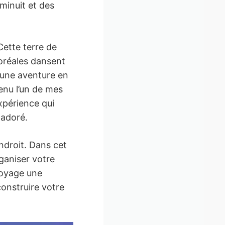
 minuit et des
Cette terre de
boréales dansent
t une aventure en
enu l’un de mes
xpérience qui
 adoré.
endroit. Dans cet
rganiser votre
voyage une
construire votre