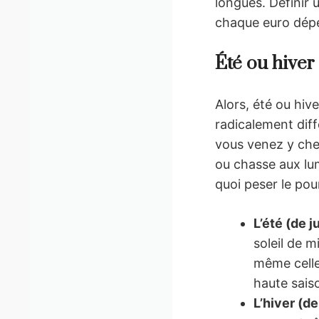
longues. Définir 
chaque euro dépe
Été ou hiver 
Alors, été ou hiv
radicalement dif
vous venez y cher
ou chasse aux lum
quoi peser le pour
L’été (de j
soleil de m
même celles
haute sais
L’hiver (d