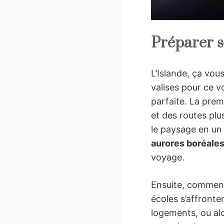
Préparer s
L’Islande, ça vou
valises pour ce v
parfaite. La premi
et des routes plus
le paysage en un
aurores boréale
voyage.
Ensuite, comment 
écoles s’affronte
logements, ou al