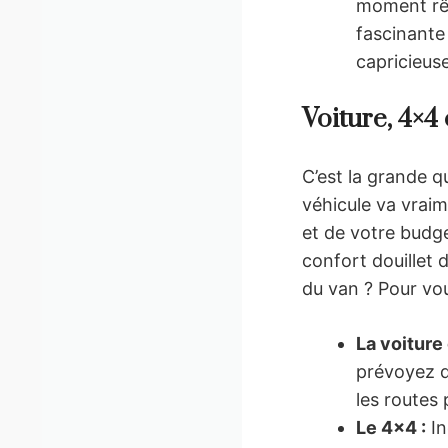
moment rêv
fascinante
capricieus
Voiture, 4×
C’est la grande q
véhicule va vraim
et de votre budge
confort douillet 
du van ? Pour vou
La voiture 
prévoyez d
les routes 
Le 4×4 :
In