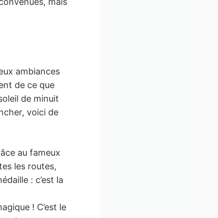
déconvenues, mais
 deux ambiances
ment de ce que
oleil de minuit
ncher, voici de
grâce au fameux
tes les routes,
aille : c’est la
gique ! C’est le