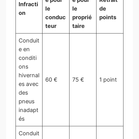
Infracti
le
le
de
on
conduc
proprié
points
teur
taire
Conduit
e en
conditi
ons
hivernal
60 €
75 €
1 point
es avec
des
pneus
inadapt
és
Conduit