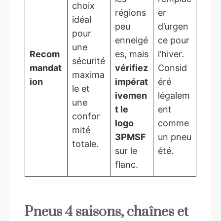
choix
régions
er
idéal
peu
d’urgen
pour
enneigé
ce pour
une
Recom
es, mais
l’hiver.
sécurité
mandat
vérifiez
Consid
maxima
ion
impérat
éré
le et
ivemen
légalem
une
t le
ent
confor
logo
comme
mité
3PMSF
un pneu
totale.
sur le
été.
flanc.
Pneus 4 saisons, chaînes et