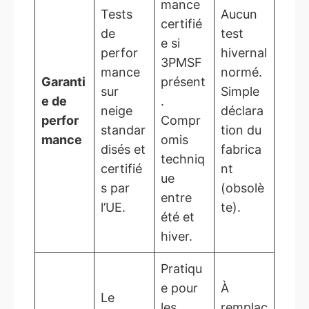
mance
Tests
Aucun
certifié
de
test
e si
perfor
hivernal
3PMSF
mance
normé.
Garanti
présent
sur
Simple
e de
.
neige
déclara
perfor
Compr
standar
tion du
mance
omis
disés et
fabrica
techniq
certifié
nt
ue
s par
(obsolè
entre
l’UE.
te).
été et
hiver.
Pratiqu
e pour
À
Le
les
remplac