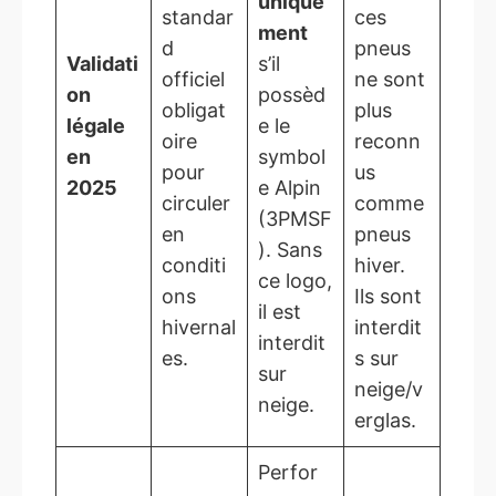
unique
standar
ces
ment
d
pneus
Validati
s’il
officiel
ne sont
on
possèd
obligat
plus
légale
e le
oire
reconn
en
symbol
pour
us
2025
e Alpin
circuler
comme
(3PMSF
en
pneus
). Sans
conditi
hiver.
ce logo,
ons
Ils sont
il est
hivernal
interdit
interdit
es.
s sur
sur
neige/v
neige.
erglas.
Perfor