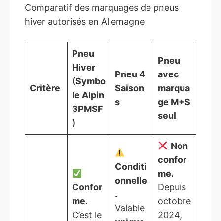
Comparatif des marquages de pneus
hiver autorisés en Allemagne
Pneu
Pneu
Hiver
Pneu 4
avec
(Symbo
Critère
Saison
marqua
le Alpin
s
ge M+S
3PMSF
seul
)
Non
confor
Conditi
me.
onnelle
Confor
Depuis
.
me.
octobre
Valable
C’est le
2024,