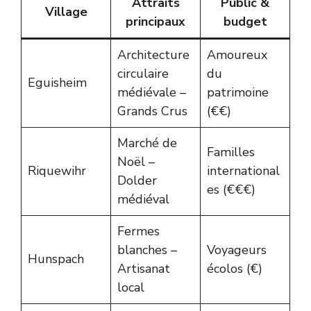
Attraits
Public &
Village
principaux
budget
Architecture
Amoureux
circulaire
du
Eguisheim
médiévale –
patrimoine
Grands Crus
(€€)
Marché de
Familles
Noël –
Riquewihr
international
Dolder
es (€€€)
médiéval
Fermes
blanches –
Voyageurs
Hunspach
Artisanat
écolos (€)
local