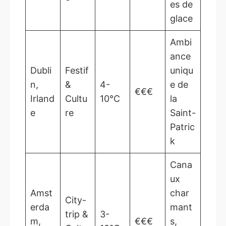
es de
glace
Ambi
ance
Dubli
Festif
uniqu
n,
&
4-
e de
€€€
Irland
Cultu
10°C
la
e
re
Saint-
Patric
k
Cana
ux
Amst
char
City-
erda
mant
trip &
3-
m,
€€€
s,