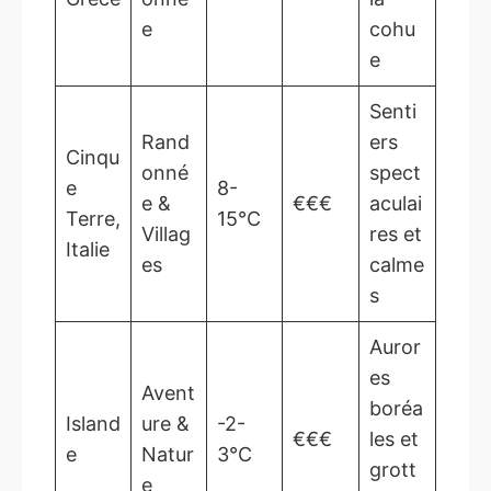
e
cohu
e
Senti
Rand
ers
Cinqu
onné
spect
e
8-
e &
€€€
aculai
Terre,
15°C
Villag
res et
Italie
es
calme
s
Auror
es
Avent
boréa
Island
ure &
-2-
€€€
les et
e
Natur
3°C
grott
e