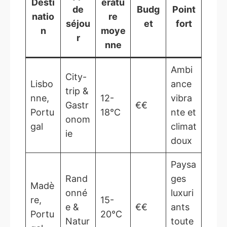
Desti
ératu
de
Budg
Point
natio
re
séjou
et
fort
n
moye
r
nne
Ambi
City-
Lisbo
ance
trip &
nne,
12-
vibra
Gastr
€€
Portu
18°C
nte et
onom
gal
climat
ie
doux
Paysa
Rand
ges
Madè
onné
luxuri
re,
15-
e &
€€
ants
Portu
20°C
Natur
toute