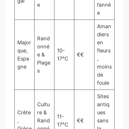
gal
e
l’anné
e
Aman
diers
Rand
Major
en
onné
que,
10-
fleurs
e &
€€
Espa
17°C
,
Plage
gne
moins
s
de
foule
Sites
Cultu
antiq
Crète
re &
ues
11-
,
Rand
€€
sans
17°C
Grèce
onné
la