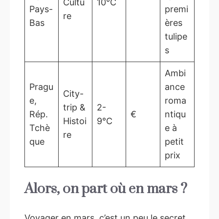
Cultu
10°C
Pays-
premi
re
Bas
ères
tulipe
s
Ambi
Pragu
ance
City-
e,
roma
trip &
2-
Rép.
€
ntiqu
Histoi
9°C
Tchè
e à
re
que
petit
prix
Alors, on part où en mars ?
Voyager en mars, c’est un peu le secret